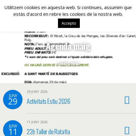
www.lacolla.cat
Utilitzem cookies en aquesta web. Si continues, assumim que
estàs d'acord en rebre les cookies de la nostra web.
Accepto
Agenda maig
2 MAIG 2016
29 JUNY 2026
JUNY
29
Activitats Estiu 2026
11 JUNY 2026
JUNY
11
22è Taller de Ratafia